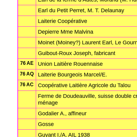
Earl du Petit Perret, M. T. Delaunay
Laiterie Coopérative
Depierre Mme Malvina
Moinet (Moiney?) Laurent Earl, Le Gour
Guibout-Roux Joseph, fabricant
76 AE
Union Laitière Rouennaise
76 AQ
Laiterie Bourgeois Marcel/E.
76 AC
Coopérative Laitière Agricole du Talou
Ferme de Doudeauville, suisse double c
ménage
Godalier A., affineur
Gosse
Guyant I./A. AIL 1938