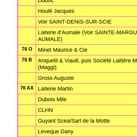
Duboc
Houlé Jacques
Voir SAINT-DENIS-SUR-SCIE
Laiterie d’Aumale (Voir SAINTE-MARG
AUMALE)
76 O
Minet Maurice & Cie
76 B
Anquetil & Viault, puis Société Laitière M
(Maggi)
Gross Auguste
76 AX
Laiterie Martin
Dubois Mlle
CLHN
Guyant Scea/Sarl de la Motte
Leveque Dany