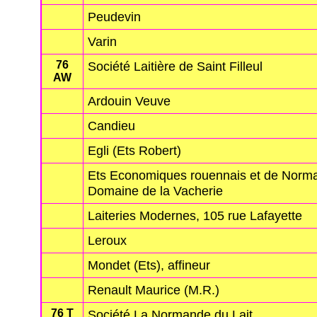
Peudevin
Varin
76
Société Laitière de Saint Filleul
AW
Ardouin Veuve
Candieu
Egli (Ets Robert)
Ets Economiques rouennais et de Norma
Domaine de la Vacherie
Laiteries Modernes, 105 rue Lafayette
Leroux
Mondet (Ets), affineur
Renault Maurice (M.R.)
76 T
Société La Normande du Lait