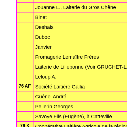
Jouanne L., Laiterie du Gros Chêne
Binet
Deshais
Duboc
Janvier
Fromagerie Lemaître Frères
Laiterie de Lillebonne (Voir GRUCHET
Leloup A.
76 AF
Société Laitière Gallia
Guénel André
Pellerin Georges
Savoye Fils (Eugène), à Catteville
76 K
Coopérative Laitière Agricole de la rég