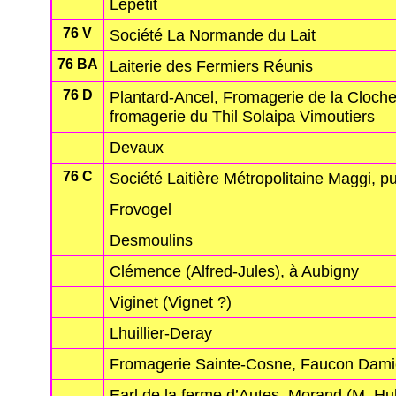
Lepetit
76 V
Société La Normande du Lait
76 BA
Laiterie des Fermiers Réunis
76 D
Plantard-Ancel, Fromagerie de la Cloche,
fromagerie du Thil Solaipa Vimoutiers
Devaux
76 C
Société Laitière Métropolitaine Maggi, pu
Frovogel
Desmoulins
Clémence (Alfred-Jules), à Aubigny
Viginet (Vignet ?)
Lhuillier-Deray
Fromagerie Sainte-Cosne, Faucon Dam
Earl de la ferme d’Autes, Morand (M. Hu